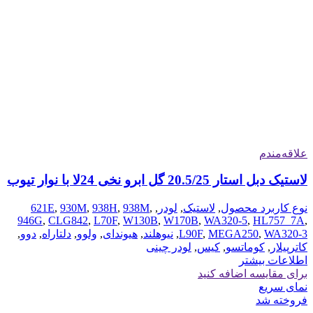
علاقه‌مندم
لاستیک دبل استار 20.5/25 گل ابرو نخی 24لا با نوار تیوب
نوع کاربرد محصول
,
لاستیک
,
لودر
,
,
938M
,
938H
,
930M
,
621E
946G
,
CLG842
,
L70F
,
W130B
,
W170B
,
WA320-5
,
HL757_7A
,
WA320-3
,
MEGA250
,
L90F
,
نیوهلند
,
هیوندای
,
ولوو
,
دلتاراه
,
دوو
,
کاترپیلار
,
کوماتسو
,
کیس
,
لودر چینی
اطلاعات بیشتر
برای مقایسه اضافه کنید
نمای سریع
فروخته شد