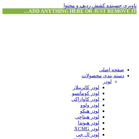
ناوبری چسبنده
کشش ردیف و محتوا
ADD ANYTHING HERE OR JUST REMOVE IT…
صفحه اصلی
دسته بندی محصولات
لودر
لودر کاترپیلار
لودر کوماتسو
لودر کاوازاکی
لودر ولوو
لودر هپکو
لودر هیتاچی
لودر هیوندا
لودر XCMG
لودر ال جی