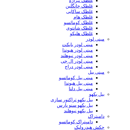
غلطک تیراژه
غلطک چانگلین
غلطک ساکایی
غلطک هام
غلطک کوماتسو
غلطک شانتوی
غلطک هلیکو
مینی لودر
مینی لودر بابکت
مینی لودر هیوندا
مینی لودر نیوهلند
مینی لودر ال جی
مینی لودر دراج
مینی بیل
مینی بیل کوماتسو
مینی بیل هیوندا
مینی بیل دلتا
بیل بکهو
بیل بکهو تراکتور سازی
بیل بکهو سنو پارس
بیل بکهو نیوهلند
دامپتراک
دامپتراک کوماتسو
چکش هیدرولیک