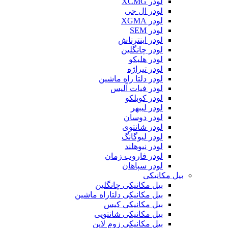
لودر XCMG
لودر ال جی
لودر XGMA
لودر SEM
لودر اینترناش
لودر چانگلین
لودر هلیکو
لودر تیراژه
لودر دلتا راه ماشین
لودر فیات آلیس
لودر کوبلکو
لودر لیبهر
لودر دوسان
لودر شانتوی
لودر لیوگانگ
لودر نیوهلند
لودر فاروب زمان
لودر سپاهان
بیل مکانیکی
بیل مکانیکی چانگلین
بیل مکانیکی دلتاراه ماشین
بیل مکانیکی کیس
بیل مکانیکی شانتویی
بیل مکانیکی زوم لاین