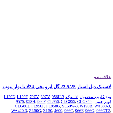
علاقه‌مندم
لاستیک دبل استار 23.5/25 گل ابرو نخی 24لا با نوار تیوب
نوع کاربرد محصول
,
لاستیک
,
956H-3
,
80ZV
,
70ZV
,
L120F
,
L120E
,
لودر چینی
,
,
CLG856
,
CLG855
,
CL956
,
960F
,
958H
,
957S
CLG862
,
FL956F
,
FL958G
,
SL50W-3
,
W190B
,
WA380-3
,
WA420-3
,
ZL50G
,
ZL50
,
4600
,
966C
,
966F
,
966G
,
966GT2
,