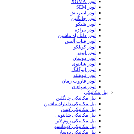
لودر XGMA
لودر SEM
لودر اینترناش
لودر چانگلین
لودر هلیکو
لودر تیراژه
لودر دلتا راه ماشین
لودر فیات آلیس
لودر کوبلکو
لودر لیبهر
لودر دوسان
لودر شانتوی
لودر لیوگانگ
لودر نیوهلند
لودر فاروب زمان
لودر سپاهان
بیل مکانیکی
بیل مکانیکی چانگلین
بیل مکانیکی دلتاراه ماشین
بیل مکانیکی کیس
بیل مکانیکی شانتویی
بیل مکانیکی زوم لاین
بیل مکانیکی کوماتسو
بیل مکانیکی دوسان