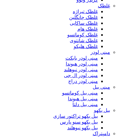
غلطک
غلطک تیراژه
غلطک چانگلین
غلطک ساکایی
غلطک هام
غلطک کوماتسو
غلطک شانتوی
غلطک هلیکو
مینی لودر
مینی لودر بابکت
مینی لودر هیوندا
مینی لودر نیوهلند
مینی لودر ال جی
مینی لودر دراج
مینی بیل
مینی بیل کوماتسو
مینی بیل هیوندا
مینی بیل دلتا
بیل بکهو
بیل بکهو تراکتور سازی
بیل بکهو سنو پارس
بیل بکهو نیوهلند
دامپتراک