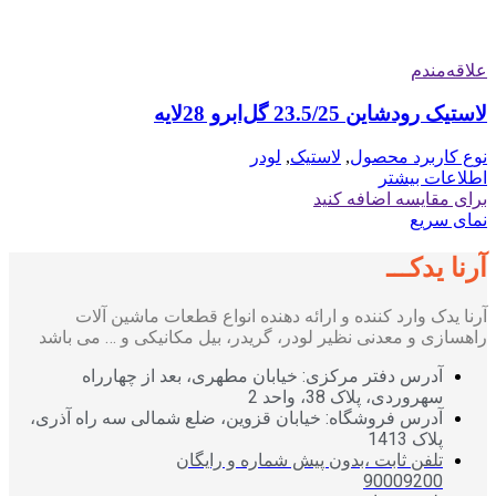
علاقه‌مندم
لاستیک رودشاین 23.5/25 گل‌ابرو 28لایه
نوع کاربرد محصول
,
لاستیک
,
لودر
اطلاعات بیشتر
برای مقایسه اضافه کنید
نمای سریع
آرنا یدکـــ
آرنا یدک وارد کننده و ارائه دهنده انواع قطعات ماشین آلات
راهسازی و معدنی نظیر لودر، گریدر، بیل مکانیکی و … می باشد
آدرس دفتر مرکزی: خیابان مطهری، بعد از چهارراه
سهروردی، پلاک 38، واحد 2
آدرس فروشگاه: خیابان قزوین، ضلع شمالی سه راه آذری،
پلاک 1413
تلفن ثابت ،بدون پیش شماره و رایگان
90009200