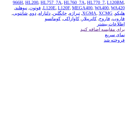
966H
,
HL200
,
HL757_7A
,
HL760_7A
,
HL770_7
,
L120BM
,
WA420
,
WA400
,
MEGA400
,
L120F
,
L120E
,
فوتون
,
نیوهلند
,
هلیکو
,
XCMG
,
XGMA
,
تیراژه
,
چانگلین
,
دلتاراه
,
دوو
,
شانتوبی
,
فاروب
,
فاروج
,
کاترپیلار
,
کاوازاکی
,
کوماتسو
اطلاعات بیشتر
برای مقایسه اضافه کنید
نمای سریع
فروخته شد