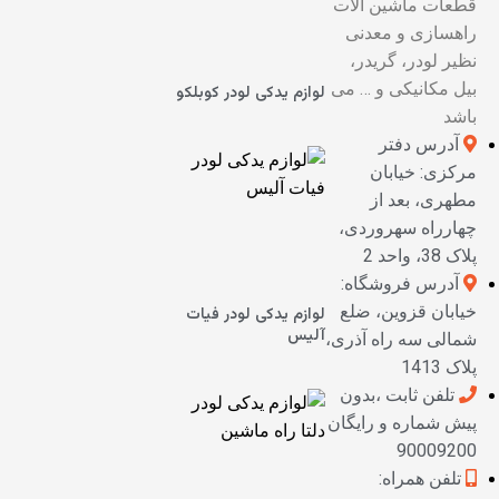
قطعات ماشین آلات
راهسازی و معدنی
نظیر لودر، گریدر،
بیل مکانیکی و … می
لوازم یدکی لودر کوبلکو
باشد
آدرس دفتر
مرکزی: خیابان
مطهری، بعد از
چهارراه سهروردی،
پلاک 38، واحد 2
آدرس فروشگاه:
خیابان قزوین، ضلع
لوازم یدکی لودر فیات
آلیس
شمالی سه راه آذری،
پلاک 1413
تلفن ثابت ،بدون
پیش شماره و رایگان
90009200
تلفن همراه: