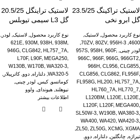
لاستیک تراکینگ 23.5/25
لاستیک تراینگل 20.5/25
گل ابرو نخی
گل L3 سیمی تیوبلس
نوع کاربرد محصول
,
لاستیک
,
نوع کاربرد محصول
,
لاستیک
,
لودر
,
621E
,
930M
,
938H
,
938M
,
,
70ZV
,
80ZV
,
956H-3
,
4600
لودر چینی
,
,
960F
,
958H
,
957S
,
HL757_7A
,
CLG842
,
946G
L70F
,
L90F
,
MEGA250
,
966C
,
966F
,
966G
,
966GT2
,
W130B
,
W170B
,
WA320-3
,
966H
,
CL956
,
CLG855
,
,
FL956F
,
CLG862
,
CLG856
WA320-5
,
دلتاراه
,
دوو
,
کاترپیلار
,
,
HL757_7A
,
HL200
,
FL958G
کوماتسو
,
کیس
,
لودر چینی
,
,
HL770_7
,
HL760_7A
نیوهلند
,
هیوندای
,
ولوو
,
L120E
,
L120E
,
L120BM
اطلاعات بیشتر
L120F
,
L120F
,
MEGA400
,
SL50W-3
,
W190B
,
WA380-3
,
WA400
,
WA420
,
WA420-3
,
,
ZL50
,
ZL50G
,
XCMG
,
XGMA
تیراژه
,
چانگلین
,
دلتاراه
,
دوو
,