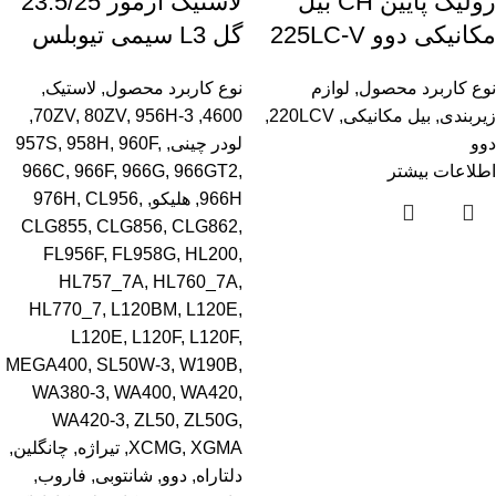
رولیک پایین CH بیل
لاستیک آرمور 23.5/25
مکانیکی دوو 225LC-V
گل L3 سیمی تیوبلس
نوع کاربرد محصول
,
لوازم
نوع کاربرد محصول
,
لاستیک
,
زیربندی
,
بیل مکانیکی
,
220LCV
,
4600
,
956H-3
,
80ZV
,
70ZV
,
دوو
لودر چینی
,
,
960F
,
958H
,
957S
اطلاعات بیشتر
,
966GT2
,
966G
,
966F
,
966C
966H
,
هلیکو
,
,
CL956
,
976H
CLG855
,
CLG856
,
CLG862
,
FL956F
,
FL958G
,
HL200
,
HL757_7A
,
HL760_7A
,
HL770_7
,
L120BM
,
L120E
,
L120E
,
L120F
,
L120F
,
MEGA400
,
SL50W-3
,
W190B
,
WA380-3
,
WA400
,
WA420
,
WA420-3
,
ZL50
,
ZL50G
,
XGMA
,
XCMG
,
تیراژه
,
چانگلین
,
دلتاراه
,
دوو
,
شانتوبی
,
فاروب
,