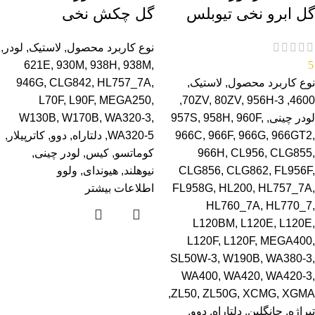
گل ابرو نخی تیوبلس
گل چکش نخی
نوع کاربرد محصول
,
لاستیک
,
لودر
,
621E
,
930M
,
938H
,
938M
,
5
نوع کاربرد محصول
,
لاستیک
,
,
HL757_7A
,
CLG842
,
946G
L70F
,
L90F
,
MEGA250
,
,
70ZV
,
80ZV
,
956H-3
,
4600
لودر چینی
,
,
960F
,
958H
,
957S
,
WA320-3
,
W170B
,
W130B
,
966GT2
,
966G
,
966F
,
966C
WA320-5
,
دلتاراه
,
دوو
,
کاترپیلار
,
,
CLG855
,
CL956
,
966H
کوماتسو
,
کیس
,
لودر چینی
,
,
FL956F
,
CLG862
,
CLG856
نیوهلند
,
هیوندای
,
ولوو
,
HL757_7A
,
HL200
,
FL958G
اطلاعات بیشتر
HL760_7A
,
HL770_7
,
L120BM
,
L120E
,
L120E
,
L120F
,
L120F
,
MEGA400
,
SL50W-3
,
W190B
,
WA380-3
,
WA400
,
WA420
,
WA420-3
,
,
ZL50
,
ZL50G
,
XCMG
,
XGMA
تیراژه
,
چانگلین
,
دلتاراه
,
دوو
,