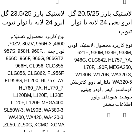
لاستیک بارز 20.5/25 گل
لاستیک بارز 23.5/25 گل
ابرو نخی 24 لایه با نوار
ابرو 24 لایه با نوار تیوپ
تیوپ
نوع کاربرد محصول
,
لاستیک
,
,
70ZV
,
80ZV
,
956H-3
,
4600
نوع کاربرد محصول
,
لاستیک
,
لودر
,
لودر چینی
,
,
960F
,
958H
,
957S
621E
,
930M
,
938H
,
938M
,
966C
,
966F
,
966G
,
966GT2
,
946G
,
CLG842
,
HL757_7A
,
966H
,
CL956
,
CLG855
,
L70F
,
L90F
,
MEGA250
,
CLG856
,
CLG862
,
FL956F
,
W130B
,
W170B
,
WA320-3
,
FL958G
,
HL200
,
HL757_7A
,
WA320-5
,
دلتاراه
,
دوو
,
کاترپیلار
,
HL760_7A
,
HL770_7
,
کوماتسو
,
کیس
,
لودر چینی
,
L120BM
,
L120E
,
L120E
,
نیوهلند
,
هیوندای
,
ولوو
L120F
,
L120F
,
MEGA400
,
اطلاعات بیشتر
SL50W-3
,
W190B
,
WA380-3
,
WA400
,
WA420
,
WA420-3
,
,
ZL50
,
ZL50G
,
XCMG
,
XGMA