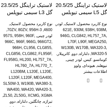
لاستیک تراینگل 20.5/25
لاستیک تراینگل 23.5/25
گل L5 سیمی تیوبلس
گل L3 سیمی تیوپلس
نوع کاربرد محصول
,
لاستیک
,
لودر
,
نوع کاربرد محصول
,
لاستیک
,
,
70ZV
,
80ZV
,
956H-3
,
4600
621E
,
930M
,
938H
,
938M
,
,
HL757_7A
,
CLG842
,
946G
لودر چینی
,
,
960F
,
958H
,
957S
966C
,
966F
,
966G
,
966GT2
,
L70F
,
L90F
,
MEGA250
,
966H
,
CL956
,
CLG855
,
W130B
,
W170B
,
WA320-3
,
WA320-5
,
دلتاراه
,
دوو
,
کاترپیلار
,
,
FL956F
,
CLG862
,
CLG856
کوماتسو
,
کیس
,
لودر چینی
,
,
HL757_7A
,
HL200
,
FL958G
نیوهلند
,
هیوندای
,
ولوو
,
HL770_7
,
HL760_7A
اطلاعات بیشتر
,
L120E
,
L120E
,
L120BM
L120F
,
L120F
,
MEGA400
,
SL50W-3
,
W190B
,
WA380-3
,
WA400
,
WA420
,
WA420-3
,
,
ZL50
,
ZL50G
,
XCMG
,
XGMA
تیراژه
,
چانگلین
,
دلتاراه
,
دوو
,