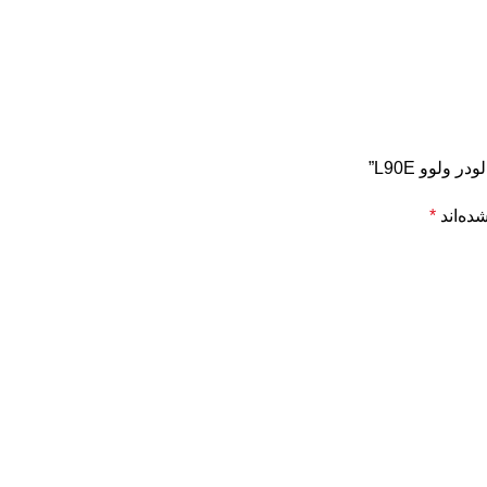
ولوو L90E”
ده‌اند
*