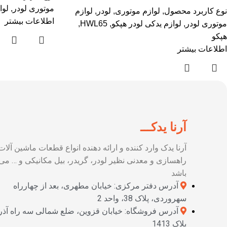
موتوری لودر
,
لوا
نوع کاربرد محصول
,
لوازم موتوری
,
لودر
,
لوازم
اطلاعات بیشتر
موتوری لودر
,
لوازم یدکی لودر هپکو
,
HWL65
,
هپکو
اطلاعات بیشتر
آرنا یدکـــ
آرنا یدک وارد کننده و ارائه دهنده انواع قطعات ماشین آلات
راهسازی و معدنی نظیر لودر، گریدر، بیل مکانیکی و … می
باشد
آدرس دفتر مرکزی: خیابان مطهری، بعد از چهارراه
سهروردی، پلاک 38، واحد 2
آدرس فروشگاه: خیابان قزوین، ضلع شمالی سه راه آذر
پلاک 1413