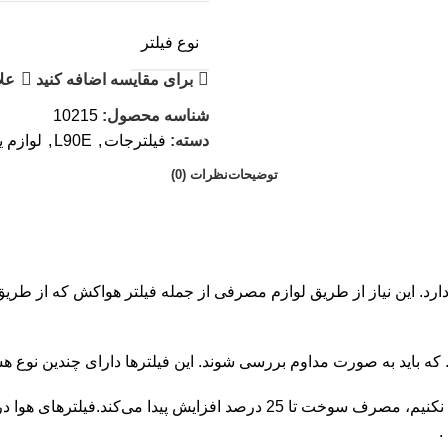
نوع فیلتر
برای مقایسه اضافه کنید
علا
شناسه محصول:
10215
دسته:
فیلترجات
,
L90E
,
لوازم ی
توضیحات
نظرات (0)
ارد. این نیاز از طریق لوازم مصرفی از جمله فیلتر هواکش که از طری
ه باید به صورت مداوم بررسی شوند. این فیلترها دارای چندین نوع هس
نکته جالب اینجا است که اگر توجهی به تعویض به موقع این لوازم یدکی نکنیم، 
.