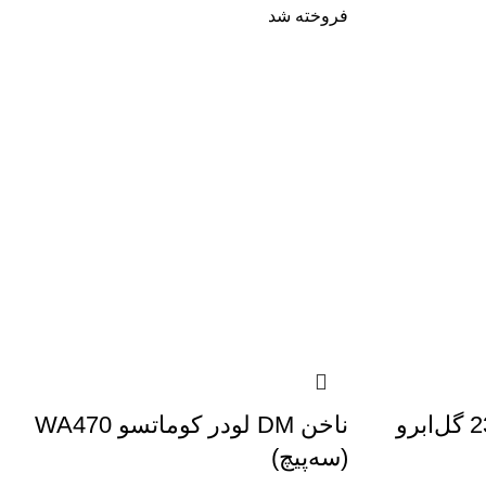
فروخته شد
لاستیک رودشاین 23.5/25 گل‌ابرو
ناخن DM لودر کوماتسو WA470
(سه‌پیچ)