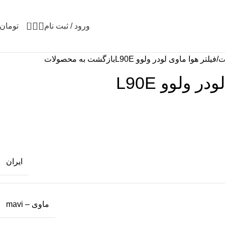
0
ورود / ثبت نام
تومان
ت
فیلتر هوا ماوی لودر ولوو L90E
بازگشت به محصولات
ر ولوو L90E
ایران
ماوی – mavi