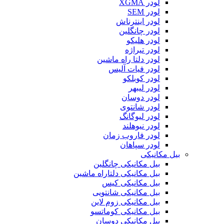
لودر XGMA
لودر SEM
لودر اینترناش
لودر چانگلین
لودر هلیکو
لودر تیراژه
لودر دلتا راه ماشین
لودر فیات آلیس
لودر کوبلکو
لودر لیبهر
لودر دوسان
لودر شانتوی
لودر لیوگانگ
لودر نیوهلند
لودر فاروب زمان
لودر سپاهان
بیل مکانیکی
بیل مکانیکی چانگلین
بیل مکانیکی دلتاراه ماشین
بیل مکانیکی کیس
بیل مکانیکی شانتویی
بیل مکانیکی زوم لاین
بیل مکانیکی کوماتسو
بیل مکانیکی دوسان