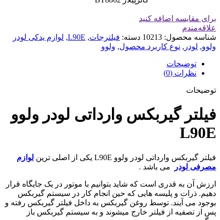
برای مقایسه اضافه کنید
علاقه‌مندم
شناسه محصول:
10213
دسته:
فیلترجات
,
L90E
,
لوازم یدکی لودر
ولوو
,
لودر
,
نوع کاربرد محصول
,
ولوو
توضیحات
نظرات (0)
توضیحات
فیلتر گیربکس وارداتی لودر ولوو
L90E
فیلتر گیربکس وارداتی لودر ولوو L90E یکی از اصلی ترین
لوازم
مصرفی لودر
می باشد .
ارزش آن به قدری است که شاید بتوانیم با موتور در یک جایگاه قرار
دهیم. ذرات و پلیسه هایی که حین انجام کار در سیستم گیربکس
بوجود می آیند. توسط روغن گیربکس به داخل فیلتر گیربکس رفته و
پس از تصفیه از فیلتر خارج میشوند و به سیستم گیربکس باز