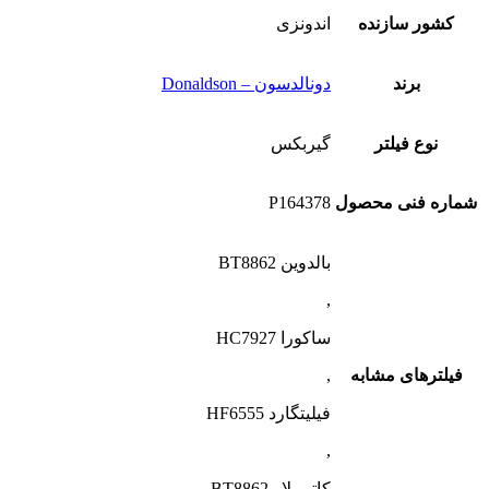
کشور سازنده
اندونزی
برند
دونالدسون – Donaldson
نوع فیلتر
گیربکس
شماره فنی محصول
P164378
بالدوین BT8862
,
ساکورا HC7927
فیلترهای مشابه
,
فیلیتگارد HF6555
,
کاترپیلار BT8862