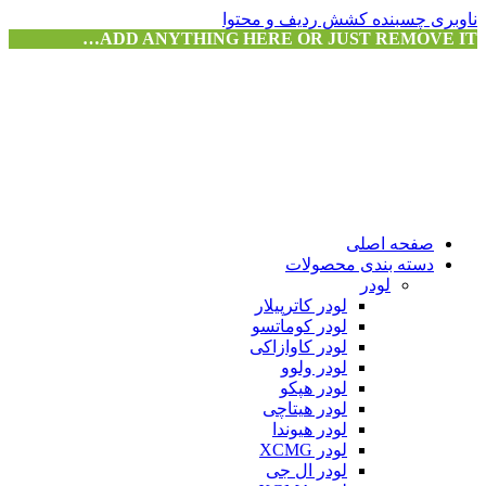
ناوبری چسبنده
کشش ردیف و محتوا
ADD ANYTHING HERE OR JUST REMOVE IT…
صفحه اصلی
دسته بندی محصولات
لودر
لودر کاترپیلار
لودر کوماتسو
لودر کاوازاکی
لودر ولوو
لودر هپکو
لودر هیتاچی
لودر هیوندا
لودر XCMG
لودر ال جی