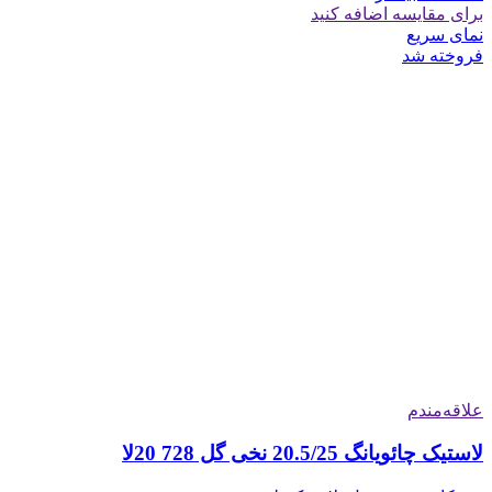
برای مقایسه اضافه کنید
نمای سریع
فروخته شد
علاقه‌مندم
لاستیک چائویانگ 20.5/25 نخی گل 728 20لا