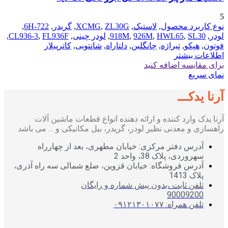
5
نوع کاربرد محصول
,
لاستیک
,
ZL30G
,
XCMG
,
گریدر
,
722-6H
,
لودر
,
SL30
,
HWL65
,
926M
,
918M
,
لودر چینی
,
FL936F
,
CL936-3
,
فوتون
,
هپکو
,
تیراژه
,
چانگلین
,
دلتاراه
,
شانتوبی
,
کاترپیلار
اطلاعات بیشتر
برای مقایسه اضافه کنید
نمای سریع
آرنا یدکـــ
آرنا یدک وارد کننده و ارائه دهنده انواع قطعات ماشین آلات
راهسازی و معدنی نظیر لودر، گریدر، بیل مکانیکی و … می باشد
آدرس دفتر مرکزی: خیابان مطهری، بعد از چهارراه
سهروردی، پلاک 38، واحد 2
آدرس فروشگاه: خیابان قزوین، ضلع شمالی سه راه آذری،
پلاک 1413
تلفن ثابت ،بدون پیش شماره و رایگان
90009200
تلفن همراه: ۰۹۱۲۱۳۰۱۰۷۷