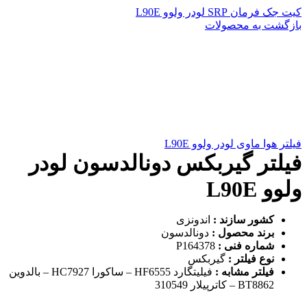
کیت جک فرمان SRP لودر ولوو L90E
بازگشت به محصولات
فیلتر هوا ماوی لودر ولوو L90E
فیلتر گیربکس دونالدسون لودر
ولوو L90E
کشور سازند :
اندونزی
برند محصول :
دونالدسون
شماره فنی :
P164378
نوع فیلتر :
گیربکس
فیلتر مشابه :
فیلیتگارد HF6555 – ساکورا HC7927 – بالدوین
BT8862 – کاترپیلار 310549