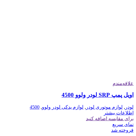
علاقه‌مندم
اویل پمپ SRP لودر ولوو 4500
لودر
,
لوازم موتوری لودر
,
لوازم یدکی لودر ولوو
,
4500
اطلاعات بیشتر
برای مقایسه اضافه کنید
نمای سریع
فروخته شد