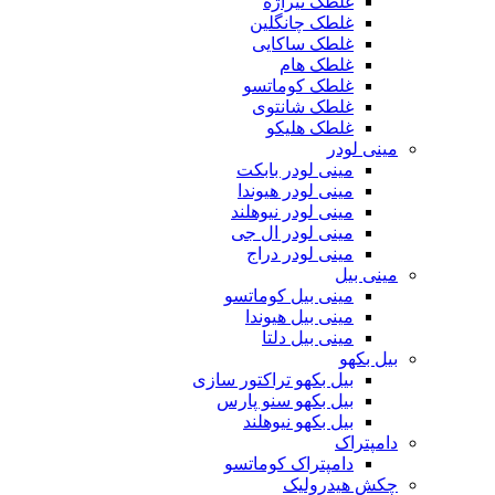
غلطک تیراژه
غلطک چانگلین
غلطک ساکایی
غلطک هام
غلطک کوماتسو
غلطک شانتوی
غلطک هلیکو
مینی لودر
مینی لودر بابکت
مینی لودر هیوندا
مینی لودر نیوهلند
مینی لودر ال جی
مینی لودر دراج
مینی بیل
مینی بیل کوماتسو
مینی بیل هیوندا
مینی بیل دلتا
بیل بکهو
بیل بکهو تراکتور سازی
بیل بکهو سنو پارس
بیل بکهو نیوهلند
دامپتراک
دامپتراک کوماتسو
چکش هیدرولیک