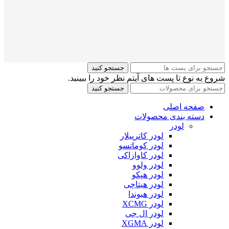
جستجو کنید
شروع به نوع تا پست های آیتم نظر خود را ببینید.
جستجو کنید
صفحه اصلی
دسته بندی محصولات
لودر
لودر کاترپیلار
لودر کوماتسو
لودر کاوازاکی
لودر ولوو
لودر هپکو
لودر هیتاچی
لودر هیوندا
لودر XCMG
لودر ال جی
لودر XGMA