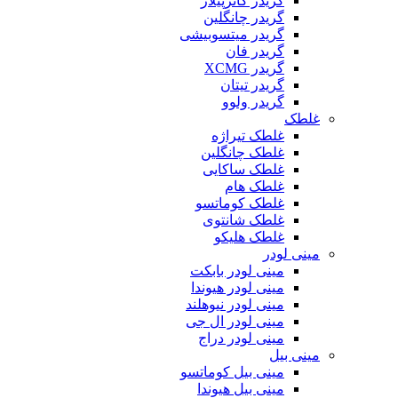
گریدر کاترپیلار
گریدر چانگلین
گریدر میتسوبیشی
گریدر فان
گریدر XCMG
گریدر تیتان
گریدر ولوو
غلطک
غلطک تیراژه
غلطک چانگلین
غلطک ساکایی
غلطک هام
غلطک کوماتسو
غلطک شانتوی
غلطک هلیکو
مینی لودر
مینی لودر بابکت
مینی لودر هیوندا
مینی لودر نیوهلند
مینی لودر ال جی
مینی لودر دراج
مینی بیل
مینی بیل کوماتسو
مینی بیل هیوندا