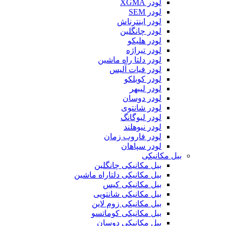
لودر XGMA
لودر SEM
لودر اینترناش
لودر چانگلین
لودر هلیکو
لودر تیراژه
لودر دلتا راه ماشین
لودر فیات آلیس
لودر کوبلکو
لودر لیبهر
لودر دوسان
لودر شانتوی
لودر لیوگانگ
لودر نیوهلند
لودر فاروب زمان
لودر سپاهان
بیل مکانیکی
بیل مکانیکی چانگلین
بیل مکانیکی دلتاراه ماشین
بیل مکانیکی کیس
بیل مکانیکی شانتویی
بیل مکانیکی زوم لاین
بیل مکانیکی کوماتسو
بیل مکانیکی دوسان