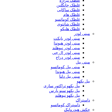
غلطک تیراژه
غلطک چانگلین
غلطک ساکایی
غلطک هام
غلطک کوماتسو
غلطک شانتوی
غلطک هلیکو
مینی لودر
مینی لودر بابکت
مینی لودر هیوندا
مینی لودر نیوهلند
مینی لودر ال جی
مینی لودر دراج
مینی بیل
مینی بیل کوماتسو
مینی بیل هیوندا
مینی بیل دلتا
بیل بکهو
بیل بکهو تراکتور سازی
بیل بکهو سنو پارس
بیل بکهو نیوهلند
دامپتراک
دامپتراک کوماتسو
چکش هیدرولیک