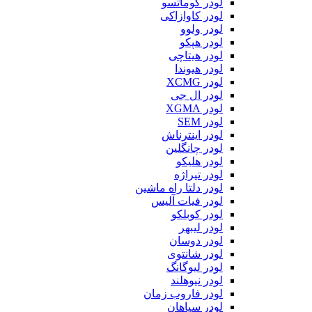
لودر کوماتسو
لودر کاوازاکی
لودر ولوو
لودر هپکو
لودر هیتاچی
لودر هیوندا
لودر XCMG
لودر ال جی
لودر XGMA
لودر SEM
لودر اینترناش
لودر چانگلین
لودر هلیکو
لودر تیراژه
لودر دلتا راه ماشین
لودر فیات آلیس
لودر کوبلکو
لودر لیبهر
لودر دوسان
لودر شانتوی
لودر لیوگانگ
لودر نیوهلند
لودر فاروب زمان
لودر سپاهان