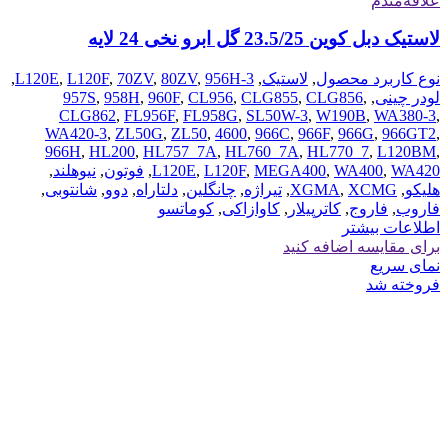
علاقه‌مندم
لاستیک دبل کوین 23.5/25 گل ابرو نخی 24 لایه
نوع کاربرد محصول
,
لاستیک
,
956H-3
,
80ZV
,
70ZV
,
L120F
,
L120E
,
لودر چینی
,
,
CLG856
,
CLG855
,
CL956
,
960F
,
958H
,
957S
CLG862
,
FL956F
,
FL958G
,
SL50W-3
,
W190B
,
WA380-3
,
WA420-3
,
ZL50G
,
ZL50
,
4600
,
966C
,
966F
,
966G
,
966GT2
,
966H
,
HL200
,
HL757_7A
,
HL760_7A
,
HL770_7
,
L120BM
,
WA420
,
WA400
,
MEGA400
,
L120F
,
L120E
,
فوتون
,
نیوهلند
,
هلیکو
,
XCMG
,
XGMA
,
تیراژه
,
چانگلین
,
دلتاراه
,
دوو
,
شانتوبی
,
فاروب
,
فاروج
,
کاترپیلار
,
کاوازاکی
,
کوماتسو
اطلاعات بیشتر
برای مقایسه اضافه کنید
نمای سریع
فروخته شد