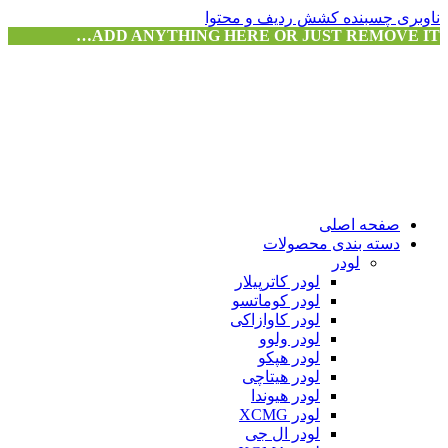
ناوبری چسبنده
کشش ردیف و محتوا
ADD ANYTHING HERE OR JUST REMOVE IT…
صفحه اصلی
دسته بندی محصولات
لودر
لودر کاترپیلار
لودر کوماتسو
لودر کاوازاکی
لودر ولوو
لودر هپکو
لودر هیتاچی
لودر هیوندا
لودر XCMG
لودر ال جی