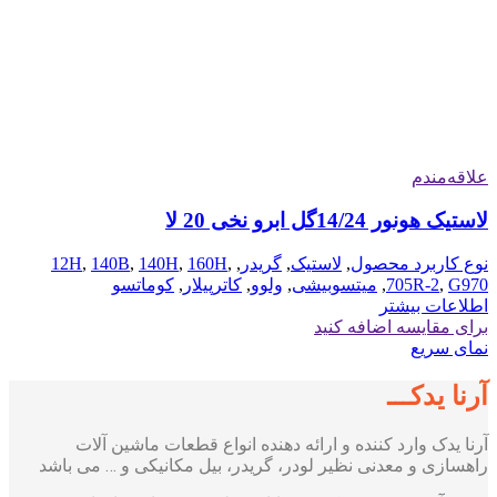
علاقه‌مندم
لاستیک هونور 14/24گل ابرو نخی 20 لا
نوع کاربرد محصول
,
لاستیک
,
گریدر
,
,
160H
,
140H
,
140B
,
12H
G970
,
705R-2
,
میتسوبیشی
,
ولوو
,
کاترپیلار
,
کوماتسو
اطلاعات بیشتر
برای مقایسه اضافه کنید
نمای سریع
آرنا یدکـــ
آرنا یدک وارد کننده و ارائه دهنده انواع قطعات ماشین آلات
راهسازی و معدنی نظیر لودر، گریدر، بیل مکانیکی و … می باشد