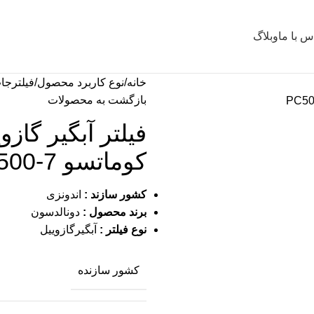
س با ما
وبلاگ
خانه
نوع کاربرد محصول
فیلترجا
بازگشت به محصولات
فیلتر آبگیر گاز
کوماتسو PC500-7
کشور سازند :
اندونزی
برند محصول :
دونالدسون
نوع فیلتر :
آبگیرگازوییل
کشور سازنده