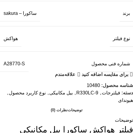
برند
ساکورا – sakura
نوع فیلتر
هواکش
شماره فنی محصول
A28770-S
برای مقایسه اضافه کنید
علاقه‌مندم
شناسه محصول:
10480
دسته:
فیلترجات
,
R330LC-9
,
بیل مکانیکی
,
نوع کاربرد محصول
,
هیوندای
توضیحات
نظرات (0)
توضیحات
فیلتر هواکش ساکورا بیل مکانیکی