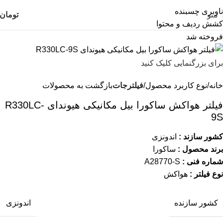
ناوبری چسبنده
منو
تومان
کشش ردیف و محتوا
فروخته شد
برای بزرگنمایی کلیک کنید
خانه
نوع کاربرد محصول
فیلترجات
بازگشت به محصولات
فیلتر هواکش ساکورا بیل مکانیکی هیوندای R330LC-
9S
کشور سازند :
اندونزی
برند محصول :
ساکورا
شماره فنی :
A28770-S
نوع فیلتر :
هواکش
کشور سازنده
اندونزی