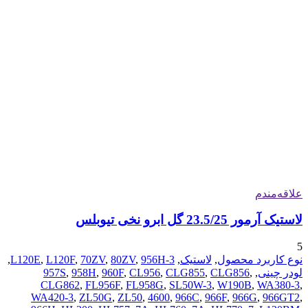
علاقه‌مندم
لاستیک آرمور 23.5/25 گل ابرو نخی تیوبلس
5
نوع کاربرد محصول
,
لاستیک
,
956H-3
,
80ZV
,
70ZV
,
L120F
,
L120E
,
لودر چینی
,
,
CLG856
,
CLG855
,
CL956
,
960F
,
958H
,
957S
CLG862
,
FL956F
,
FL958G
,
SL50W-3
,
W190B
,
WA380-3
,
WA420-3
,
ZL50G
,
ZL50
,
4600
,
966C
,
966F
,
966G
,
966GT2
,