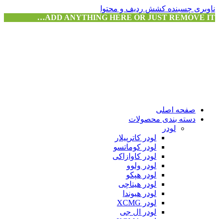
ناوبری چسبنده
کشش ردیف و محتوا
ADD ANYTHING HERE OR JUST REMOVE IT…
صفحه اصلی
دسته بندی محصولات
لودر
لودر کاترپیلار
لودر کوماتسو
لودر کاوازاکی
لودر ولوو
لودر هپکو
لودر هیتاچی
لودر هیوندا
لودر XCMG
لودر ال جی