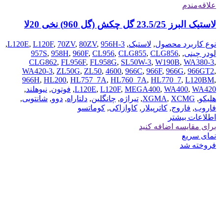
علاقه‌مندم
لاستیک البرز 23.5/25 گل چکش (گل 960) نخی 20لا
نوع کاربرد محصول
,
لاستیک
,
956H-3
,
80ZV
,
70ZV
,
L120F
,
L120E
,
لودر چینی
,
,
CLG856
,
CLG855
,
CL956
,
960F
,
958H
,
957S
CLG862
,
FL956F
,
FL958G
,
SL50W-3
,
W190B
,
WA380-3
,
WA420-3
,
ZL50G
,
ZL50
,
4600
,
966C
,
966F
,
966G
,
966GT2
,
966H
,
HL200
,
HL757_7A
,
HL760_7A
,
HL770_7
,
L120BM
,
WA420
,
WA400
,
MEGA400
,
L120F
,
L120E
,
فوتون
,
نیوهلند
,
هلیکو
,
XCMG
,
XGMA
,
تیراژه
,
چانگلین
,
دلتاراه
,
دوو
,
شانتوبی
,
فاروب
,
فاروج
,
کاترپیلار
,
کاوازاکی
,
کوماتسو
اطلاعات بیشتر
برای مقایسه اضافه کنید
نمای سریع
فروخته شد