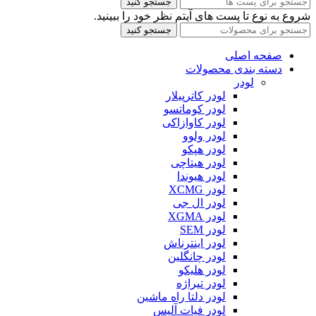
جستجو کنید
شروع به نوع تا پست های آیتم نظر خود را ببینید.
جستجو کنید
صفحه اصلی
دسته بندی محصولات
لودر
لودر کاترپیلار
لودر کوماتسو
لودر کاوازاکی
لودر ولوو
لودر هپکو
لودر هیتاچی
لودر هیوندا
لودر XCMG
لودر ال جی
لودر XGMA
لودر SEM
لودر اینترناش
لودر چانگلین
لودر هلیکو
لودر تیراژه
لودر دلتا راه ماشین
لودر فیات آلیس