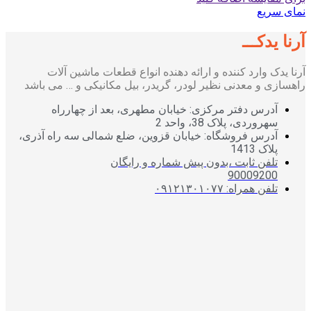
نمای سریع
آرنا یدکـــ
آرنا یدک وارد کننده و ارائه دهنده انواع قطعات ماشین آلات
راهسازی و معدنی نظیر لودر، گریدر، بیل مکانیکی و … می باشد
آدرس دفتر مرکزی: خیابان مطهری، بعد از چهارراه
سهروردی، پلاک 38، واحد 2
آدرس فروشگاه: خیابان قزوین، ضلع شمالی سه راه آذری،
پلاک 1413
تلفن ثابت ،بدون پیش شماره و رایگان
90009200
تلفن همراه: ۰۹۱۲۱۳۰۱۰۷۷