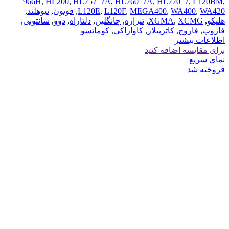
966H
,
HL200
,
HL757_7A
,
HL760_7A
,
HL770_7
,
L120BM
,
WA420
,
WA400
,
MEGA400
,
L120F
,
L120E
,
فوتون
,
نیوهلند
,
هلیکو
,
XCMG
,
XGMA
,
تیراژه
,
چانگلین
,
دلتاراه
,
دوو
,
شانتوبی
,
فاروب
,
فاروج
,
کاترپیلار
,
کاوازاکی
,
کوماتسو
اطلاعات بیشتر
برای مقایسه اضافه کنید
نمای سریع
فروخته شد