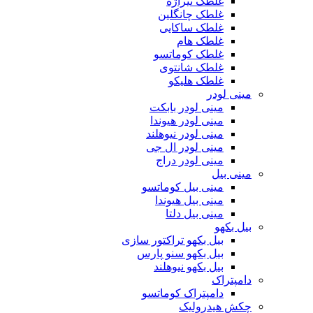
غلطک تیراژه
غلطک چانگلین
غلطک ساکایی
غلطک هام
غلطک کوماتسو
غلطک شانتوی
غلطک هلیکو
مینی لودر
مینی لودر بابکت
مینی لودر هیوندا
مینی لودر نیوهلند
مینی لودر ال جی
مینی لودر دراج
مینی بیل
مینی بیل کوماتسو
مینی بیل هیوندا
مینی بیل دلتا
بیل بکهو
بیل بکهو تراکتور سازی
بیل بکهو سنو پارس
بیل بکهو نیوهلند
دامپتراک
دامپتراک کوماتسو
چکش هیدرولیک