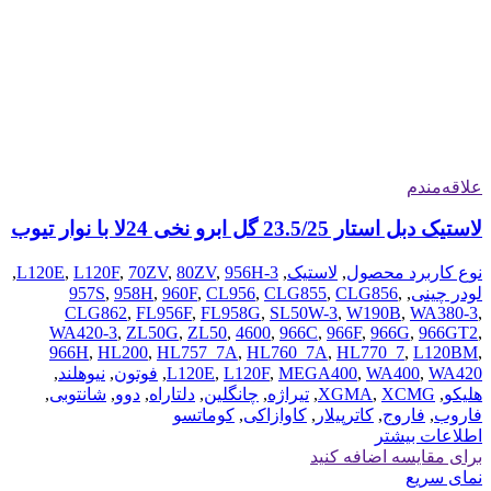
علاقه‌مندم
لاستیک دبل استار 23.5/25 گل ابرو نخی 24لا با نوار تیوب
نوع کاربرد محصول
,
لاستیک
,
956H-3
,
80ZV
,
70ZV
,
L120F
,
L120E
,
لودر چینی
,
,
CLG856
,
CLG855
,
CL956
,
960F
,
958H
,
957S
CLG862
,
FL956F
,
FL958G
,
SL50W-3
,
W190B
,
WA380-3
,
WA420-3
,
ZL50G
,
ZL50
,
4600
,
966C
,
966F
,
966G
,
966GT2
,
966H
,
HL200
,
HL757_7A
,
HL760_7A
,
HL770_7
,
L120BM
,
WA420
,
WA400
,
MEGA400
,
L120F
,
L120E
,
فوتون
,
نیوهلند
,
هلیکو
,
XCMG
,
XGMA
,
تیراژه
,
چانگلین
,
دلتاراه
,
دوو
,
شانتوبی
,
فاروب
,
فاروج
,
کاترپیلار
,
کاوازاکی
,
کوماتسو
اطلاعات بیشتر
برای مقایسه اضافه کنید
نمای سریع