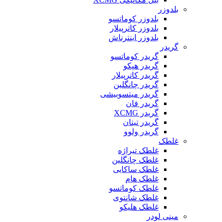
بلدوزر
بلدوزر کوماتسو
بلدوزر کاترپیلار
بلدوزر اینترناش
گریدر
گریدر کوماتسو
گریدر هپکو
گریدر کاترپیلار
گریدر چانگلین
گریدر میتسوبیشی
گریدر فان
گریدر XCMG
گریدر تیتان
گریدر ولوو
غلطک
غلطک تیراژه
غلطک چانگلین
غلطک ساکایی
غلطک هام
غلطک کوماتسو
غلطک شانتوی
غلطک هلیکو
مینی لودر