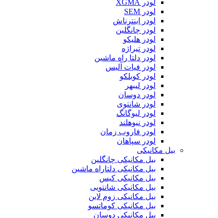
لودر XGMA
لودر SEM
لودر اینترناش
لودر چانگلین
لودر هلیکو
لودر تیراژه
لودر دلتا راه ماشین
لودر فیات آلیس
لودر کوبلکو
لودر لیبهر
لودر دوسان
لودر شانتوی
لودر لیوگانگ
لودر نیوهلند
لودر فاروب زمان
لودر سپاهان
بیل مکانیکی
بیل مکانیکی چانگلین
بیل مکانیکی دلتاراه ماشین
بیل مکانیکی کیس
بیل مکانیکی شانتویی
بیل مکانیکی زوم لاین
بیل مکانیکی کوماتسو
بیل مکانیکی دوسان