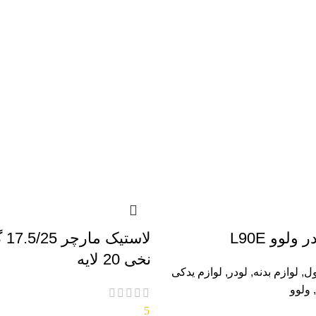
ولوو L90E
لاست
نخی 20 لایه
ول
,
لوازم بدنه
,
لودر
,
لوازم یدکی
,
ولوو
5