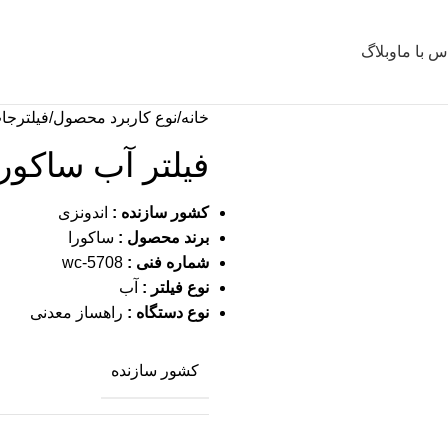
س با ما
وبلاگ
خانه
نوع کاربرد محصول
فیلترجا
فیلتر آب ساکورا لو
کشور سازنده :
اندونزی
برند محصول :
ساکورا
شماره فنی :
wc-5708
نوع فیلتر :
آب
نوع دستگاه :
راهساز معدنی
کشور سازنده