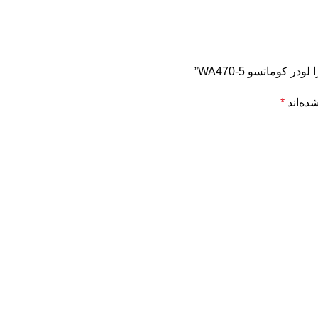
کوماتسو WA470-5”
ده‌اند
*