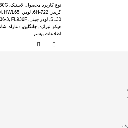
نوع کاربرد محصول
,
لاستیک
,
30G
گریدر
,
722-6H
,
لودر
,
,
HWL65
,
M
SL30
,
لودر چینی
,
FL936F
,
36-3
هپکو
,
تیراژه
,
چانگلین
,
دلتاراه
,
شان
اطلاعات بیشتر
ی،