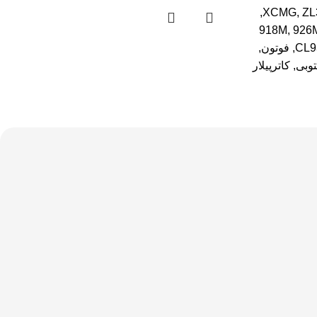
,
XCMG
,
ZL
918M
,
926
CL9
,
فوتون
,
توبی
,
کاترپیلار