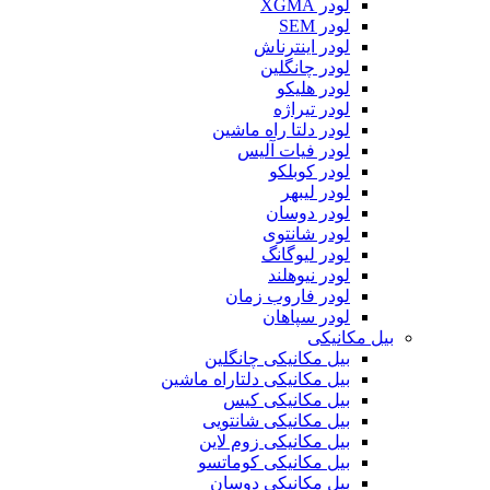
لودر XGMA
لودر SEM
لودر اینترناش
لودر چانگلین
لودر هلیکو
لودر تیراژه
لودر دلتا راه ماشین
لودر فیات آلیس
لودر کوبلکو
لودر لیبهر
لودر دوسان
لودر شانتوی
لودر لیوگانگ
لودر نیوهلند
لودر فاروب زمان
لودر سپاهان
بیل مکانیکی
بیل مکانیکی چانگلین
بیل مکانیکی دلتاراه ماشین
بیل مکانیکی کیس
بیل مکانیکی شانتویی
بیل مکانیکی زوم لاین
بیل مکانیکی کوماتسو
بیل مکانیکی دوسان