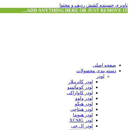
ناوبری چسبنده
کشش ردیف و محتوا
ADD ANYTHING HERE OR JUST REMOVE IT…
صفحه اصلی
دسته بندی محصولات
لودر
لودر کاترپیلار
لودر کوماتسو
لودر کاوازاکی
لودر ولوو
لودر هپکو
لودر هیتاچی
لودر هیوندا
لودر XCMG
لودر ال جی