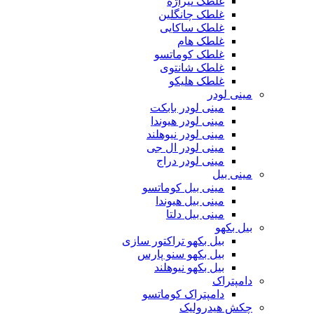
غلطک تیراژه
غلطک چانگلین
غلطک ساکایی
غلطک هام
غلطک کوماتسو
غلطک شانتوی
غلطک هلیکو
مینی لودر
مینی لودر بابکت
مینی لودر هیوندا
مینی لودر نیوهلند
مینی لودر ال جی
مینی لودر دراج
مینی بیل
مینی بیل کوماتسو
مینی بیل هیوندا
مینی بیل دلتا
بیل بکهو
بیل بکهو تراکتور سازی
بیل بکهو سنو پارس
بیل بکهو نیوهلند
دامپتراک
دامپتراک کوماتسو
چکش هیدرولیک