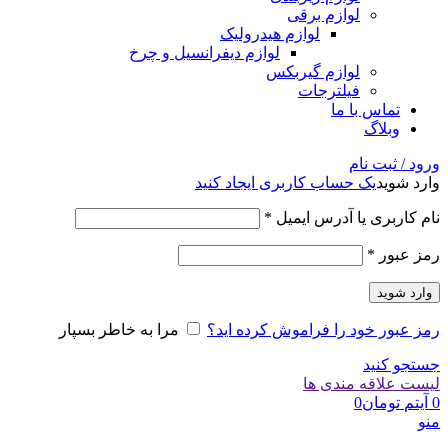
لوازم برقی
لوازم هیدرولیک
لوازم دیفرانسیل و چرخ
لوازم گیربکس
فیلترجات
تماس با ما
وبلاگ
ورود / ثبت نام
وارد شوید
یک حساب کاربری ایجاد کنید
الزامی
نام کاربری یا آدرس ایمیل
*
الزامی
رمز عبور
*
وارد شوید
رمز عبور خود را فراموش کرده اید؟
مرا به خاطر بسپار
جستجو کنید
لیست علاقه مندی ها
0
آیتم
تومان
0
منو