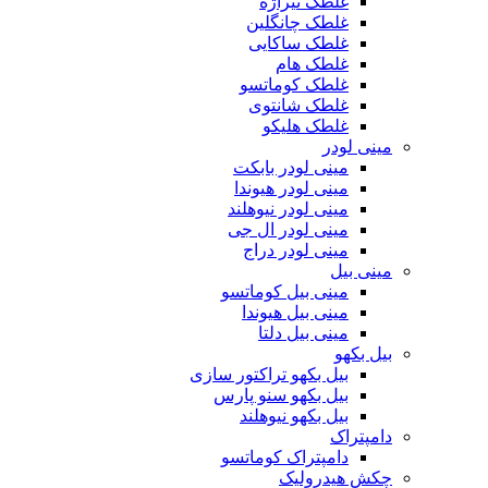
غلطک تیراژه
غلطک چانگلین
غلطک ساکایی
غلطک هام
غلطک کوماتسو
غلطک شانتوی
غلطک هلیکو
مینی لودر
مینی لودر بابکت
مینی لودر هیوندا
مینی لودر نیوهلند
مینی لودر ال جی
مینی لودر دراج
مینی بیل
مینی بیل کوماتسو
مینی بیل هیوندا
مینی بیل دلتا
بیل بکهو
بیل بکهو تراکتور سازی
بیل بکهو سنو پارس
بیل بکهو نیوهلند
دامپتراک
دامپتراک کوماتسو
چکش هیدرولیک