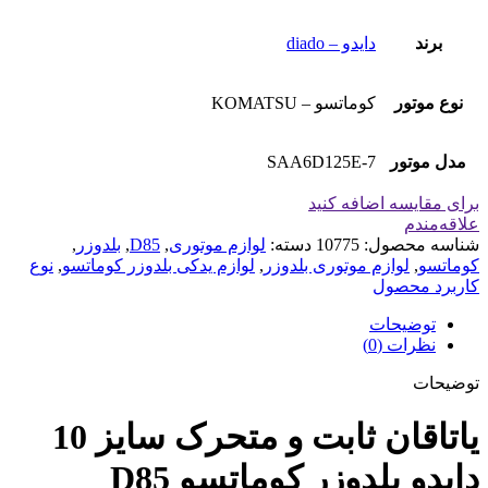
برند
دایدو – diado
نوع موتور
کوماتسو – KOMATSU
مدل موتور
SAA6D125E-7
برای مقایسه اضافه کنید
علاقه‌مندم
شناسه محصول:
10775
دسته:
لوازم موتوری
,
D85
,
بلدوزر
,
کوماتسو
,
لوازم موتوری بلدوزر
,
لوازم یدکی بلدوزر کوماتسو
,
نوع
کاربرد محصول
توضیحات
نظرات (0)
توضیحات
یاتاقان ثابت و متحرک سایز 10
دایدو بلدوزر کوماتسو D85