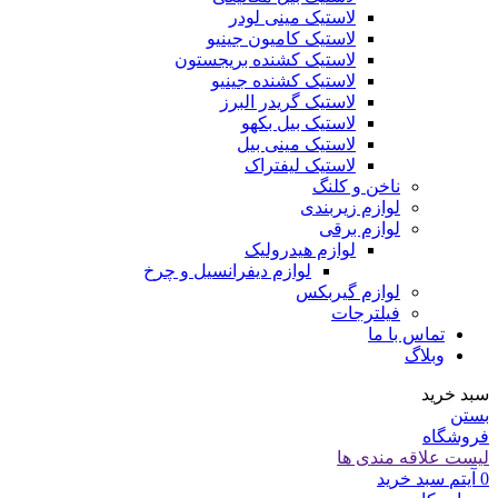
لاستیک مینی لودر
لاستیک کامیون جینیو
لاستیک کشنده بریجستون
لاستیک کشنده جینیو
لاستیک گریدر البرز
لاستیک بیل بکهو
لاستیک مینی بیل
لاستیک لیفتراک
ناخن و کلنگ
لوازم زیربندی
لوازم برقی
لوازم هیدرولیک
لوازم دیفرانسیل و چرخ
لوازم گیربکس
فیلترجات
تماس با ما
وبلاگ
سبد خرید
بستن
فروشگاه
لیست علاقه مندی ها
0
آیتم
سبد خرید