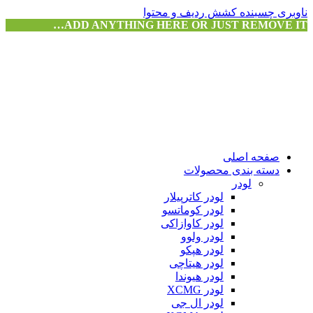
ناوبری چسبنده
کشش ردیف و محتوا
ADD ANYTHING HERE OR JUST REMOVE IT…
صفحه اصلی
دسته بندی محصولات
لودر
لودر کاترپیلار
لودر کوماتسو
لودر کاوازاکی
لودر ولوو
لودر هپکو
لودر هیتاچی
لودر هیوندا
لودر XCMG
لودر ال جی