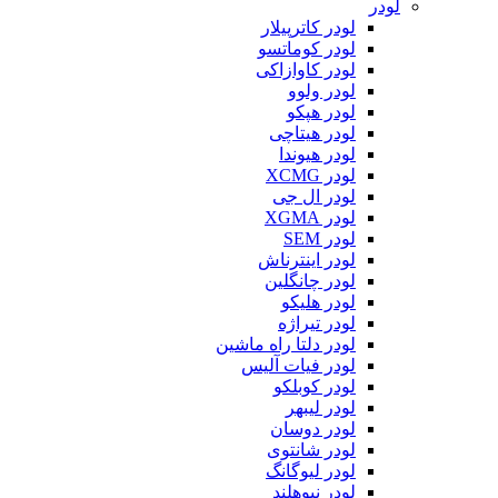
لودر
لودر کاترپیلار
لودر کوماتسو
لودر کاوازاکی
لودر ولوو
لودر هپکو
لودر هیتاچی
لودر هیوندا
لودر XCMG
لودر ال جی
لودر XGMA
لودر SEM
لودر اینترناش
لودر چانگلین
لودر هلیکو
لودر تیراژه
لودر دلتا راه ماشین
لودر فیات آلیس
لودر کوبلکو
لودر لیبهر
لودر دوسان
لودر شانتوی
لودر لیوگانگ
لودر نیوهلند