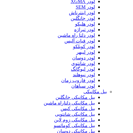
لودر XGMA
لودر SEM
لودر اینترناش
لودر چانگلین
لودر هلیکو
لودر تیراژه
لودر دلتا راه ماشین
لودر فیات آلیس
لودر کوبلکو
لودر لیبهر
لودر دوسان
لودر شانتوی
لودر لیوگانگ
لودر نیوهلند
لودر فاروب زمان
لودر سپاهان
بیل مکانیکی
بیل مکانیکی چانگلین
بیل مکانیکی دلتاراه ماشین
بیل مکانیکی کیس
بیل مکانیکی شانتویی
بیل مکانیکی زوم لاین
بیل مکانیکی کوماتسو
بیل مکانیکی دوسان