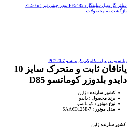
فیلتر گازوییل فیلیتگارد FF5485 لودر چینی تیراژه ZL50
بازگشت به محصولات
پتانسیومتر بیل مکانیکی کوماتسو PC220-7
یاتاقان ثابت و متحرک سایز 10
دایدو بلدوزر کوماتسو D85
کشور سازنده :
ژاپن
برند محصول :
دایدو
نوع موتور :
کوماتسو
مدل موتور :
SAA6D125E-7
کشور سازنده
ژاپن