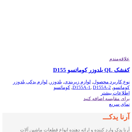
علاقه‌مندم
کفشک QL بلدوزر کوماتسو D155
نوع کاربرد محصول
,
لوازم زیربندی
,
بلدوزر
,
لوازم یدکی بلدوزر
کوماتسو
,
D155A-2
,
D155A-1
,
کوماتسو
اطلاعات بیشتر
برای مقایسه اضافه کنید
نمای سریع
آرنا یدکـــ
آرنا یدک وارد کننده و ارائه دهنده انواع قطعات ماشین آلات