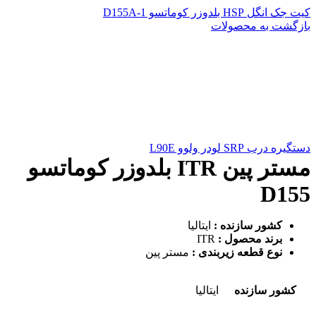
کیت جک انگل HSP بلدوزر کوماتسو D155A-1
بازگشت به محصولات
دستگیره درب SRP لودر ولوو L90E
مستر پین ITR بلدوزر کوماتسو
D155
کشور سازنده :
ایتالیا
برند محصول :
ITR
نوع قطعه زیربندی :
مستر پین
کشور سازنده
ایتالیا