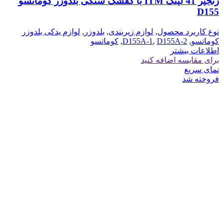
زنجیر 41 لینک ITM با کفشک سنگی بلدوزر کوماتسو
D155
نوع کاربرد محصول
,
لوازم زیربندی
,
بلدوزر
,
لوازم یدکی بلدوزر
کوماتسو
,
D155A-2
,
D155A-1
,
کوماتسو
اطلاعات بیشتر
برای مقایسه اضافه کنید
نمای سریع
فروخته شد