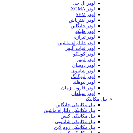
لودر ال جی
لودر XGMA
لودر SEM
لودر اینترناش
لودر چانگلین
لودر هلیکو
لودر تیراژه
لودر دلتا راه ماشین
لودر فیات آلیس
لودر کوبلکو
لودر لیبهر
لودر دوسان
لودر شانتوی
لودر لیوگانگ
لودر نیوهلند
لودر فاروب زمان
لودر سپاهان
بیل مکانیکی
بیل مکانیکی چانگلین
بیل مکانیکی دلتاراه ماشین
بیل مکانیکی کیس
بیل مکانیکی شانتویی
بیل مکانیکی زوم لاین
بیل مکانیکی کوماتسو