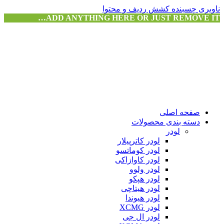
ناوبری چسبنده
کشش ردیف و محتوا
ADD ANYTHING HERE OR JUST REMOVE IT…
صفحه اصلی
دسته بندی محصولات
لودر
لودر کاترپیلار
لودر کوماتسو
لودر کاوازاکی
لودر ولوو
لودر هپکو
لودر هیتاچی
لودر هیوندا
لودر XCMG
لودر ال جی