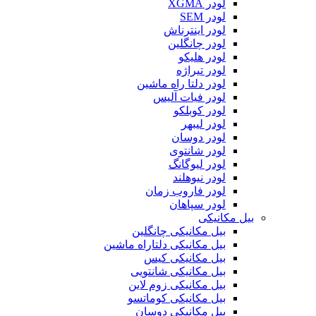
لودر XGMA
لودر SEM
لودر اینترناش
لودر چانگلین
لودر هلیکو
لودر تیراژه
لودر دلتا راه ماشین
لودر فیات آلیس
لودر کوبلکو
لودر لیبهر
لودر دوسان
لودر شانتوی
لودر لیوگانگ
لودر نیوهلند
لودر فاروب زمان
لودر سپاهان
بیل مکانیکی
بیل مکانیکی چانگلین
بیل مکانیکی دلتاراه ماشین
بیل مکانیکی کیس
بیل مکانیکی شانتویی
بیل مکانیکی زوم لاین
بیل مکانیکی کوماتسو
بیل مکانیکی دوسان