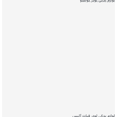
لوازم یدکی لودر کوبلکو
لوازم یدکی لودر فیات آلیس