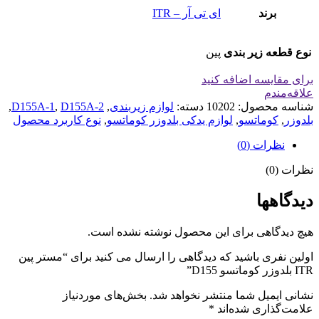
برند
ای تی آر – ITR
نوع قطعه زیر بندی
پین
برای مقایسه اضافه کنید
علاقه‌مندم
شناسه محصول:
10202
دسته:
لوازم زیربندی
,
D155A-2
,
D155A-1
,
بلدوزر
,
کوماتسو
,
لوازم یدکی بلدوزر کوماتسو
,
نوع کاربرد محصول
نظرات (0)
نظرات (0)
دیدگاهها
هیچ دیدگاهی برای این محصول نوشته نشده است.
اولین نفری باشید که دیدگاهی را ارسال می کنید برای “مستر پین
ITR بلدوزر کوماتسو D155”
نشانی ایمیل شما منتشر نخواهد شد.
بخش‌های موردنیاز
علامت‌گذاری شده‌اند
*