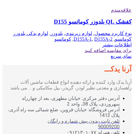
علاقه‌مندم
کفشک QL بلدوزر کوماتسو D155
نوع کاربرد محصول
,
لوازم زیربندی
,
بلدوزر
,
لوازم یدکی بلدوزر
کوماتسو
,
D155A-2
,
D155A-1
,
کوماتسو
اطلاعات بیشتر
برای مقایسه اضافه کنید
نمای سریع
آرنا یدکـــ
آرنا یدک وارد کننده و ارائه دهنده انواع قطعات ماشین آلات
راهسازی و معدنی نظیر لودر، گریدر، بیل مکانیکی و … می باشد
آدرس دفتر مرکزی: خیابان مطهری، بعد از چهارراه
سهروردی، پلاک 38، واحد 2
آدرس فروشگاه: خیابان قزوین، ضلع شمالی سه راه آذری،
پلاک 1413
تلفن ثابت ،بدون پیش شماره و رایگان
90009200
تلفن همراه: ۰۹۱۲۱۳۰۱۰۷۷