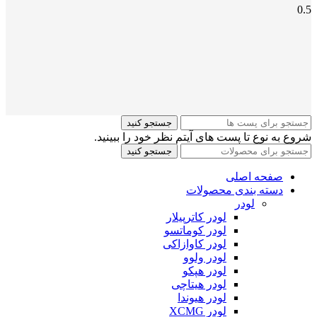
جستجو کنید
شروع به نوع تا پست های آیتم نظر خود را ببینید.
جستجو کنید
صفحه اصلی
دسته بندی محصولات
لودر
لودر کاترپیلار
لودر کوماتسو
لودر کاوازاکی
لودر ولوو
لودر هپکو
لودر هیتاچی
لودر هیوندا
لودر XCMG