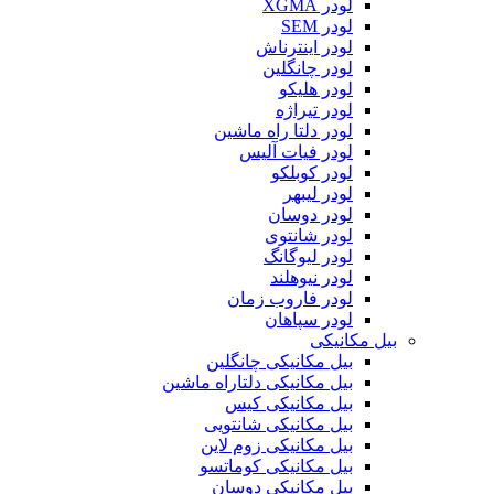
لودر XGMA
لودر SEM
لودر اینترناش
لودر چانگلین
لودر هلیکو
لودر تیراژه
لودر دلتا راه ماشین
لودر فیات آلیس
لودر کوبلکو
لودر لیبهر
لودر دوسان
لودر شانتوی
لودر لیوگانگ
لودر نیوهلند
لودر فاروب زمان
لودر سپاهان
بیل مکانیکی
بیل مکانیکی چانگلین
بیل مکانیکی دلتاراه ماشین
بیل مکانیکی کیس
بیل مکانیکی شانتویی
بیل مکانیکی زوم لاین
بیل مکانیکی کوماتسو
بیل مکانیکی دوسان