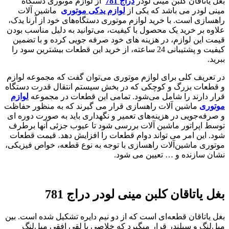
بغل یاتاقان کلبن مینی لودر
دراج 781
از لوازم موتوری دستگاه
مینی لودر می باشد که یکی از
لوازم یدکی موتوری
ماشین آلات
راهسازی است. با خرید لوازم موتوری دستگاه‌های خود از آرنا یدک،
علاوه بر خرید یک محصول با کیفیت، می‌توانید به دلیل مناسب بودن
قیمت این لوازم، در هزینه های خود صرفه جویی کرده و با تضمین
کیفیت و پشتیبانی 24 ساعته، از خرید این قطعات بیشترین سود را
ببرید.
در تعریف کلی برای لوازم موتوری می‌توان گفت که مجموعه لوازم
و قطعات بزرگ و کوچکی که در بخش سیستم انتقال قدرت دستگاه
قرار دارند را شامل می‌شود. تمامی این قطعات در مجموعه
لوازم
موتوری
ماشین آلات راهسازی قرار می گیرند که به منظور حفاظت
و صرفه‌جویی در هزینه‌های تعمیر و نگهداری باید به صورت دوره ای
توسط اپراتور ماشین آلات بررسی شود تا عیوب جزئی آنها برطرف
شود. این امر می تواند دوام قطعات را افزایش دهد. قیمت قطعات
موتوری ماشین‌آلات راهسازی با توجه به نوع قطعه، خواص فیزیکی،
نشان سازنده و … تعیین می شود.
بغل یاتاقان کلبن مینی لودر دراج 781
بغل یاتاقان قطعه‌ای است که از دو نیم دایره تشکیل شده است. بین
میل‌لنگ و سیلندر قرار میگیرد که خلاصی یا لقی افقی میل‌لنگ