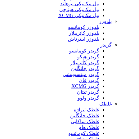
بیل مکانیکی نیوهلند
بیل مکانیکی هیتاچی
بیل مکانیکی XCMG
بلدوزر
بلدوزر کوماتسو
بلدوزر کاترپیلار
بلدوزر اینترناش
گریدر
گریدر کوماتسو
گریدر هپکو
گریدر کاترپیلار
گریدر چانگلین
گریدر میتسوبیشی
گریدر فان
گریدر XCMG
گریدر تیتان
گریدر ولوو
غلطک
غلطک تیراژه
غلطک چانگلین
غلطک ساکایی
غلطک هام
غلطک کوماتسو