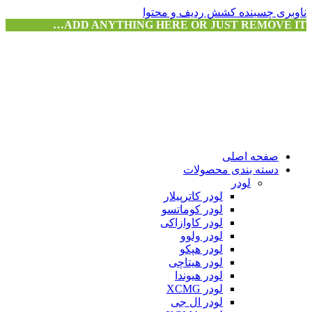
ناوبری چسبنده
کشش ردیف و محتوا
ADD ANYTHING HERE OR JUST REMOVE IT…
صفحه اصلی
دسته بندی محصولات
لودر
لودر کاترپیلار
لودر کوماتسو
لودر کاوازاکی
لودر ولوو
لودر هپکو
لودر هیتاچی
لودر هیوندا
لودر XCMG
لودر ال جی