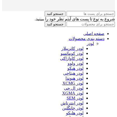
جستجو کنید
شروع به نوع تا پست های آیتم نظر خود را ببینید.
جستجو کنید
صفحه اصلی
دسته بندی محصولات
لودر
لودر کاترپیلار
لودر کوماتسو
لودر کاوازاکی
لودر ولوو
لودر هپکو
لودر هیتاچی
لودر هیوندا
لودر XCMG
لودر ال جی
لودر XGMA
لودر SEM
لودر اینترناش
لودر چانگلین
لودر هلیکو