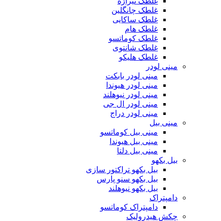
غلطک تیراژه
غلطک چانگلین
غلطک ساکایی
غلطک هام
غلطک کوماتسو
غلطک شانتوی
غلطک هلیکو
مینی لودر
مینی لودر بابکت
مینی لودر هیوندا
مینی لودر نیوهلند
مینی لودر ال جی
مینی لودر دراج
مینی بیل
مینی بیل کوماتسو
مینی بیل هیوندا
مینی بیل دلتا
بیل بکهو
بیل بکهو تراکتور سازی
بیل بکهو سنو پارس
بیل بکهو نیوهلند
دامپتراک
دامپتراک کوماتسو
چکش هیدرولیک