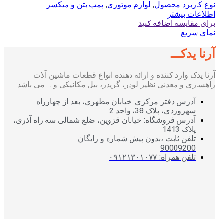
نوع کاربرد محصول
,
لوازم موتوری
,
پمپ بتن و میکسر
اطلاعات بیشتر
برای مقایسه اضافه کنید
نمای سریع
آرنا یدکـــ
آرنا یدک وارد کننده و ارائه دهنده انواع قطعات ماشین آلات
راهسازی و معدنی نظیر لودر، گریدر، بیل مکانیکی و … می باشد
آدرس دفتر مرکزی: خیابان مطهری، بعد از چهارراه
سهروردی، پلاک 38، واحد 2
آدرس فروشگاه: خیابان قزوین، ضلع شمالی سه راه آذری،
پلاک 1413
تلفن ثابت ،بدون پیش شماره و رایگان
90009200
تلفن همراه: ۰۹۱۲۱۳۰۱۰۷۷