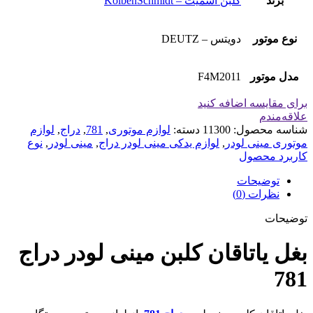
برند
کلبن اشمیت – KolbenSchmidt
نوع موتور
دویتس – DEUTZ
مدل موتور
F4M2011
برای مقایسه اضافه کنید
علاقه‌مندم
شناسه محصول:
11300
دسته:
لوازم موتوری
,
781
,
دراج
,
لوازم
موتوری مینی لودر
,
لوازم یدکی مینی لودر دراج
,
مینی لودر
,
نوع
کاربرد محصول
توضیحات
نظرات (0)
توضیحات
بغل یاتاقان کلبن مینی لودر دراج
781