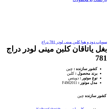
سوپاپ دود و هوا کلبن مینی لودر 781 دراج
بغل یاتاقان کلبن مینی لودر دراج
781
کشور سازنده :
چین
برند محصول :
کلبن
نوع موتور :
دویتس
مدل موتور :
F4M2011
کشور سازنده
چین