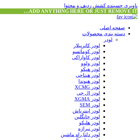
ناوبری چسبنده
کشش ردیف و محتوا
ADD ANYTHING HERE OR JUST REMOVE IT…
صفحه اصلی
دسته بندی محصولات
لودر
لودر کاترپیلار
لودر کوماتسو
لودر کاوازاکی
لودر ولوو
لودر هپکو
لودر هیتاچی
لودر هیوندا
لودر XCMG
لودر ال جی
لودر XGMA
لودر SEM
لودر اینترناش
لودر چانگلین
لودر هلیکو
لودر تیراژه
لودر دلتا راه ماشین