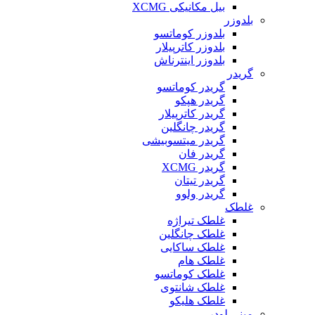
بیل مکانیکی XCMG
بلدوزر
بلدوزر کوماتسو
بلدوزر کاترپیلار
بلدوزر اینترناش
گریدر
گریدر کوماتسو
گریدر هپکو
گریدر کاترپیلار
گریدر چانگلین
گریدر میتسوبیشی
گریدر فان
گریدر XCMG
گریدر تیتان
گریدر ولوو
غلطک
غلطک تیراژه
غلطک چانگلین
غلطک ساکایی
غلطک هام
غلطک کوماتسو
غلطک شانتوی
غلطک هلیکو
مینی لودر